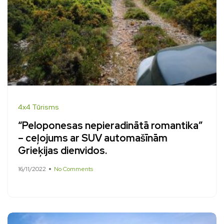
4x4 Tūrisms
“Peloponesas nepieradinātā romantika”
– ceļojums ar SUV automašīnām
Grieķijas dienvidos.
16/11/2022
No Comments