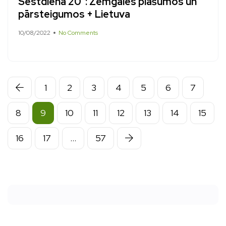
Sestdiena 20”: Zemgales plašumos un
pārsteigumos + Lietuva
10/08/2022
No Comments
1
2
3
4
5
6
7
8
9
10
11
12
13
14
15
16
17
…
57