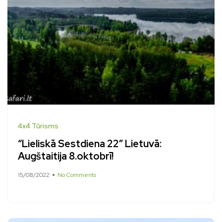
4x4 Tūrisms
“Lieliskā Sestdiena 22” Lietuvā:
Augštaitija 8.oktobrī!
15/08/2022
No Comments