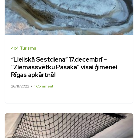
4x4 Tūrisms
“Lieliskā Sestdiena” 17.decembrī –
“Ziemassvētku Pasaka” visai ģimenei
Rīgas apkārtnē!
26/11/2022
1 Comment