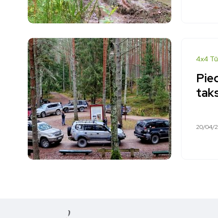
4x4 Tū
Pie
tak
20/04/