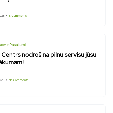
025
8 Comments
atīvie Pasākumi
Centrs nodrošina pilnu servisu jūsu
ākumam!
025
No Comments