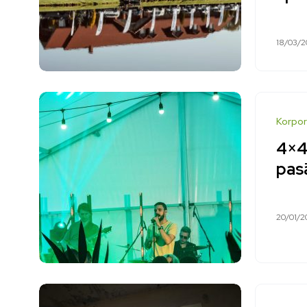
18/03/2
Korpor
4×4 
pas
20/01/2