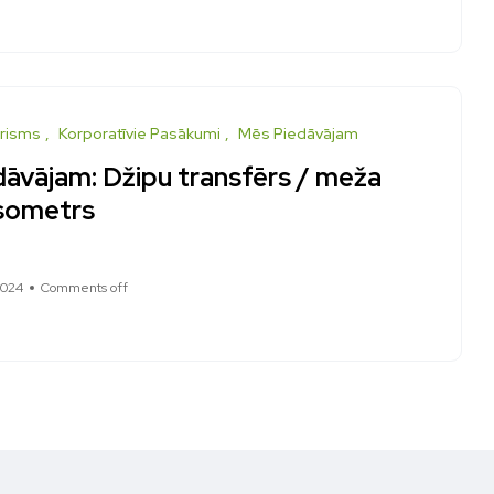
risms
Korporatīvie Pasākumi
Mēs Piedāvājam
dāvājam: Džipu transfērs / meža
sometrs
2024
Comments off