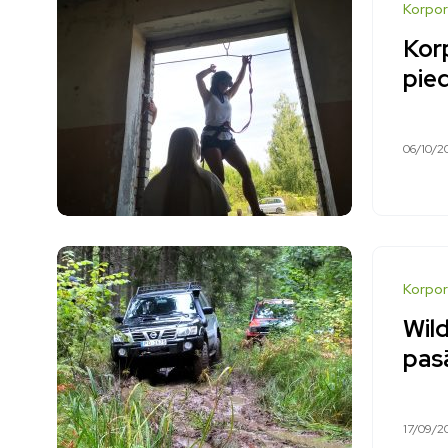
Korpor
Korp
pie
06/10/2
Korpor
Wil
pas
17/09/2