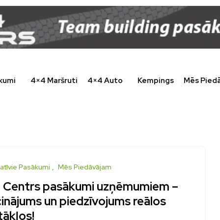
kumi
4×4 Maršruti
4×4 Auto
Kempings
Mēs Pied
atīvie Pasākumi
Mēs Piedāvājam
 Centrs pasākumi uzņēmumiem –
cinājums un piedzīvojums reālos
tākļos!