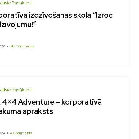
atīvie Pasākumi
oratīva izdzīvošanas skola “Izroc
dzīvojumu!”
024
No Comments
atīvie Pasākumi
d 4×4 Adventure – korporatīvā
ākuma apraksts
024
4 Comments