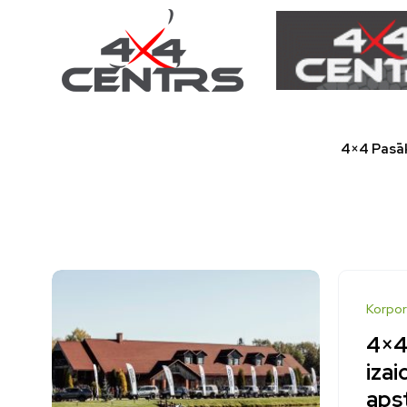
4×4 Pasā
Korpor
4×4
izai
aps