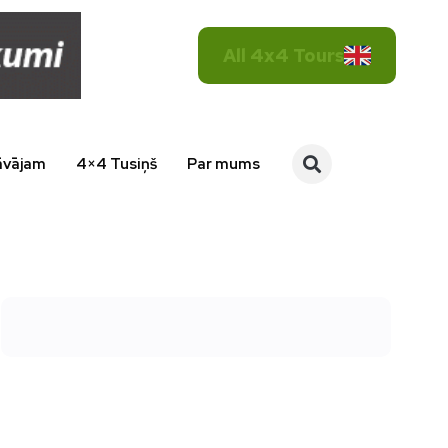
All 4x4 Tours
āvājam
4×4 Tusiņš
Par mums