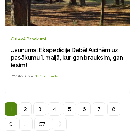
Citi 4x4 Pasākumi
Jaunums: Ekspedīcija Dabā! Aicinām uz
pasākumu 1. maijā, kur gan brauksim, gan
iesim!
20/01/2026
No Comments
1
2
3
4
5
6
7
8
9
…
57