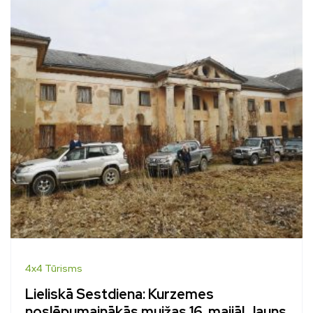
4x4 Tūrisms
Lieliskā Sestdiena: Kurzemes
noslēpumainākās muižas 16. maijā! Jauns