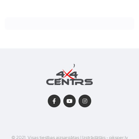
© 2021. Visas tiesības aizsargātas | Izstrādātājs - piksper.lv