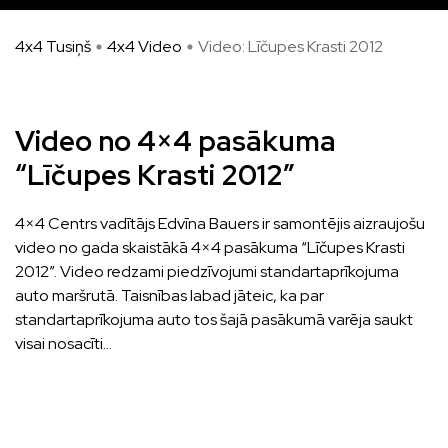
4x4 Tusiņš
4x4 Video
Video: Līčupes Krasti 2012
Video no 4×4 pasākuma
“Līčupes Krasti 2012”
4×4 Centrs vadītājs Edvīna Bauers ir samontējis aizraujošu
video no gada skaistākā 4×4 pasākuma “Līčupes Krasti
2012”. Video redzami piedzīvojumi standartaprīkojuma
auto maršrutā. Taisnības labad jāteic, ka par
standartaprīkojuma auto tos šajā pasākumā varēja saukt
visai nosacīti…