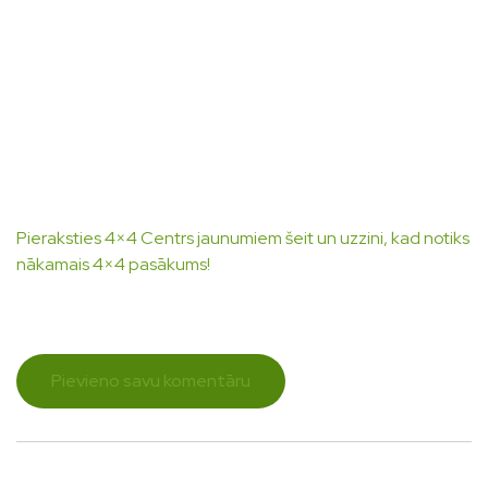
Pieraksties 4×4 Centrs jaunumiem šeit un uzzini, kad notiks
nākamais 4×4 pasākums!
Pievieno savu komentāru