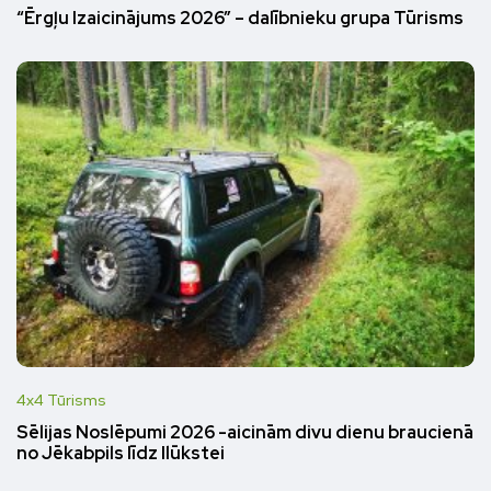
“Ērgļu Izaicinājums 2026” – dalībnieku grupa Tūrisms
4x4 Tūrisms
Sēlijas Noslēpumi 2026 -aicinām divu dienu braucienā
no Jēkabpils līdz Ilūkstei