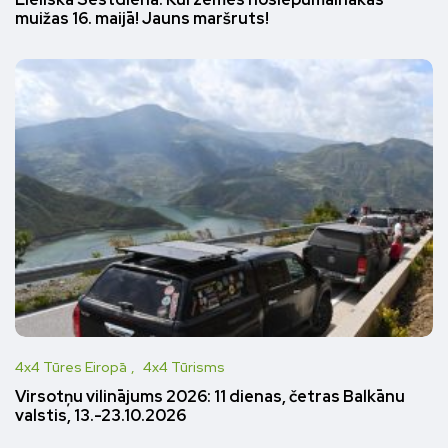
Lieliskā Sestdiena: Kurzemes noslēpumainākās
muižas 16. maijā! Jauns maršruts!
4x4 Tūres Eiropā
4x4 Tūrisms
Virsotņu vilinājums 2026: 11 dienas, četras Balkānu
valstis, 13.-23.10.2026