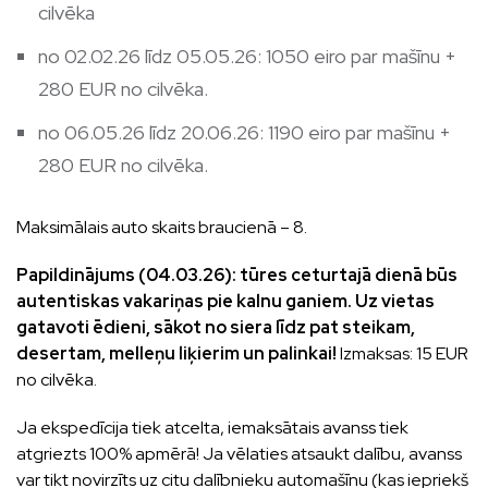
cilvēka
no 02.02.26 līdz 05.05.26: 1050 eiro par mašīnu +
280 EUR no cilvēka.
no 06.05.26 līdz 20.06.26: 1190 eiro par mašīnu +
280 EUR no cilvēka.
Maksimālais auto skaits braucienā – 8.
Papildinājums (04.03.26): tūres ceturtajā dienā būs
autentiskas vakariņas pie kalnu ganiem. Uz vietas
gatavoti ēdieni, sākot no siera līdz pat steikam,
desertam, melleņu liķierim un palinkai!
Izmaksas: 15 EUR
no cilvēka.
Ja ekspedīcija tiek atcelta, iemaksātais avanss tiek
atgriezts 100% apmērā! Ja vēlaties atsaukt dalību, avanss
var tikt novirzīts uz citu dalībnieku automašīnu (kas iepriekš