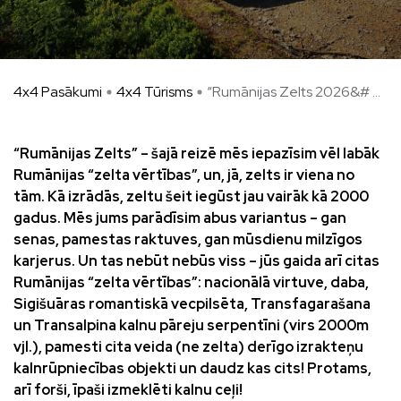
4x4 Pasākumi
4x4 Tūrisms
“Rumānijas Zelts 2026&# ...
“Rumānijas Zelts” – šajā reizē mēs iepazīsim vēl labāk
Rumānijas “zelta vērtības”, un, jā, zelts ir viena no
tām. Kā izrādās, zeltu šeit iegūst jau vairāk kā 2000
gadus. Mēs jums parādīsim abus variantus – gan
senas, pamestas raktuves, gan mūsdienu milzīgos
karjerus. Un tas nebūt nebūs viss – jūs gaida arī citas
Rumānijas “zelta vērtības”: nacionālā virtuve, daba,
Sigišuāras romantiskā vecpilsēta, Transfagarašana
un Transalpina kalnu pāreju serpentīni (virs 2000m
vjl.), pamesti cita veida (ne zelta) derīgo izrakteņu
kalnrūpniecības objekti un daudz kas cits!
Protams,
arī forši, īpaši izmeklēti kalnu ceļi!