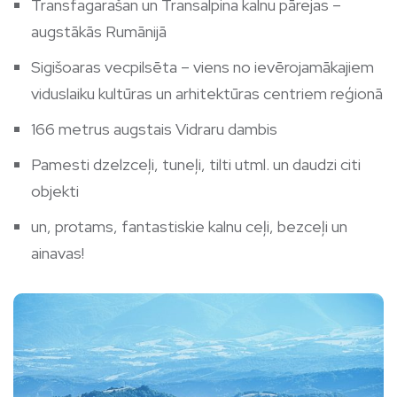
Transfagarašan un Transalpina kalnu pārejas –
augstākās Rumānijā
Sigišoaras vecpilsēta – viens no ievērojamākajiem
viduslaiku kultūras un arhitektūras centriem reģionā
166 metrus augstais Vidraru dambis
Pamesti dzelzceļi, tuneļi, tilti utml. un daudzi citi
objekti
un, protams, fantastiskie kalnu ceļi, bezceļi un
ainavas!