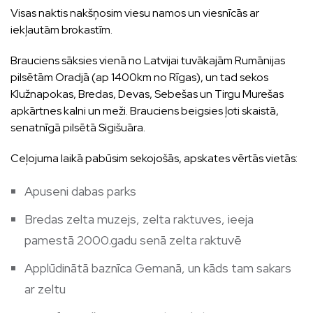
Visas naktis nakšņosim viesu namos un viesnīcās ar
iekļautām brokastīm.
Brauciens sāksies vienā no Latvijai tuvākajām Rumānijas
pilsētām Oradjā (ap 1400km no Rīgas), un tad sekos
Klužnapokas, Bredas, Devas, Sebešas un Tirgu Murešas
apkārtnes kalni un meži. Brauciens beigsies ļoti skaistā,
senatnīgā pilsētā Sigišuāra.
Ceļojuma laikā pabūsim sekojošās, apskates vērtās vietās:
Apuseni dabas parks
Bredas zelta muzejs, zelta raktuves, ieeja
pamestā 2000.gadu senā zelta raktuvē
Applūdinātā baznīca Gemanā, un kāds tam sakars
ar zeltu