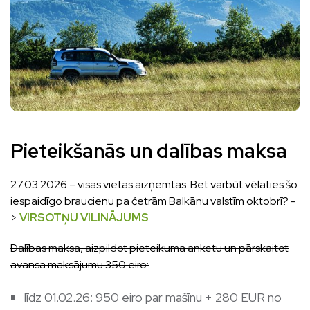
Pieteikšanās un dalības maksa
27.03.2026 – visas vietas aizņemtas. Bet varbūt vēlaties šo
iespaidīgo braucienu pa četrām Balkānu valstīm oktobrī? -
>
VIRSOTŅU VILINĀJUMS
Dalības maksa, aizpildot pieteikuma anketu un pārskaitot
avansa maksājumu 350 eiro:
līdz 01.02.26: 950 eiro par mašīnu + 280 EUR no