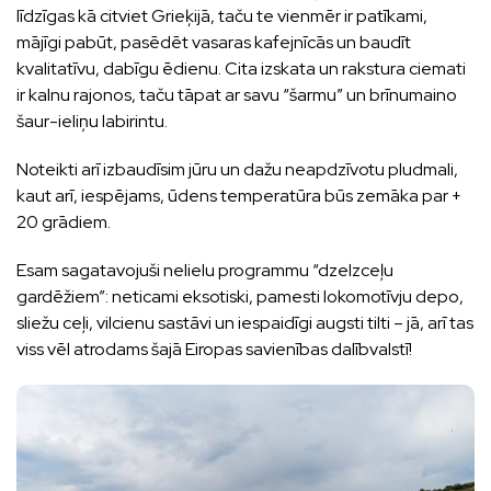
līdzīgas kā citviet Grieķijā, taču te vienmēr ir patīkami,
mājīgi pabūt, pasēdēt vasaras kafejnīcās un baudīt
kvalitatīvu, dabīgu ēdienu. Cita izskata un rakstura ciemati
ir kalnu rajonos, taču tāpat ar savu “šarmu” un brīnumaino
šaur-ieliņu labirintu.
Noteikti arī izbaudīsim jūru un dažu neapdzīvotu pludmali,
kaut arī, iespējams, ūdens temperatūra būs zemāka par +
20 grādiem.
Esam sagatavojuši nelielu programmu “dzelzceļu
gardēžiem”: neticami eksotiski, pamesti lokomotīvju depo,
sliežu ceļi, vilcienu sastāvi un iespaidīgi augsti tilti – jā, arī tas
viss vēl atrodams šajā Eiropas savienības dalībvalstī!