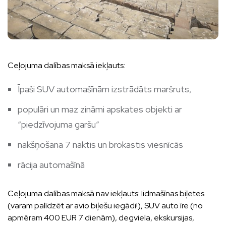
Ceļojuma dalības maksā iekļauts:
Īpaši SUV automašīnām izstrādāts maršruts,
populāri un maz zināmi apskates objekti ar
“piedzīvojuma garšu”
nakšņošana 7 naktis un brokastis viesnīcās
rācija automašīnā
Ceļojuma dalības maksā nav iekļauts: lidmašīnas biļetes
(varam palīdzēt ar avio biļešu iegādi!), SUV auto īre (no
apmēram 400 EUR 7 dienām), degviela, ekskursijas,