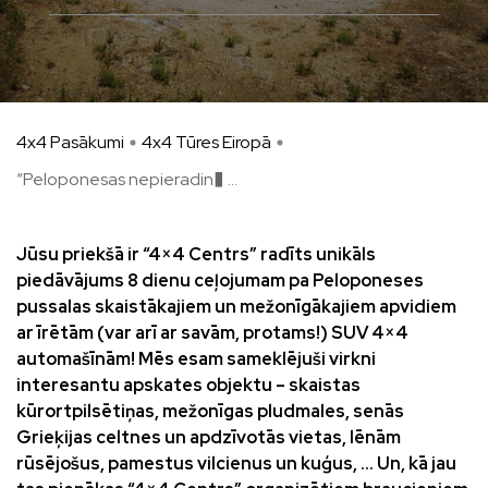
4x4 Pasākumi
4x4 Tūres Eiropā
“Peloponesas nepieradin� ...
Jūsu priekšā ir “4×4 Centrs” radīts unikāls
piedāvājums 8 dienu ceļojumam pa Peloponeses
pussalas skaistākajiem un mežonīgākajiem apvidiem
ar īrētām (var arī ar savām, protams!) SUV 4×4
automašīnām! Mēs esam sameklējuši virkni
interesantu apskates objektu – skaistas
kūrortpilsētiņas, mežonīgas pludmales, senās
Grieķijas celtnes un apdzīvotās vietas, lēnām
rūsējošus, pamestus vilcienus un kuģus, … Un, kā jau