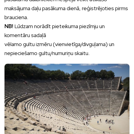
maksājuma daļu pasākuma dienā, reģistrējoties pirms
brauciena.
NB!
Lūdzam norādīt pieteikuma piezīmju un
komentāru sadaļā
vēlamo gultu izmēru (vienvietīga/divguļama) un
nepieciešamo gultu/numuriņu skaitu.