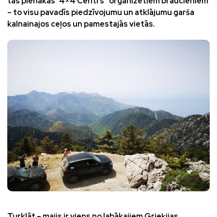
tas pienākas “4×4 Centrs” organizētiem braucieniem
– to visu pavadīs piedzīvojumu un atklājumu garša
kalnainajos ceļos un pamestajās vietās.
Turklāt – maijs ir viens no labākajiem Grieķijas