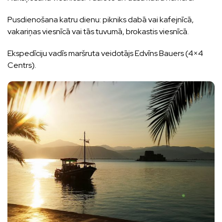
Pusdienošana katru dienu: pikniks dabā vai kafejnīcā,
vakariņas viesnīcā vai tās tuvumā, brokastis viesnīcā.
Ekspedīciju vadīs maršruta veidotājs Edvīns Bauers (4×4
Centrs).