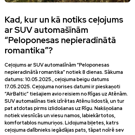
Kad, kur un kā notiks ceļojums
ar SUV automašīnām
“Peloponesas nepieradinātā
romantika”?
Ceļojums ar SUV automašīnām “Peloponesas
nepieradinātā romantika” notiek 8 dienas. Sākuma
datums: 10.05.2025., ceļojuma beigu datums
17.05.2025.
Ceļojuma norises datumi ir pieskaņoti
“AirBaltic” tiešajiem avio reisiem no Rīgas uz Atēnām.
SUV automašīnas tiek izīrētas Atēnu lidostā, un tur
pat atdotas pirms izlidošanas uz Rīgu.
Nakšņošana
notiek viesnīcās un viesu namos, labiekārtotos,
komfortablos numuriņos.
Lidojuma biļetes, katrs
ceļojuma dalībnieks iegādājas pats, tāpat noīrē sev