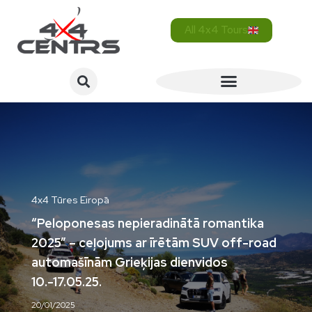
All 4x4 Tours
4x4 Tūres Eiropā
“Peloponesas nepieradinātā romantika
2025” – ceļojums ar īrētām SUV off-road
automašīnām Grieķijas dienvidos
10.-17.05.25.
20/01/2025