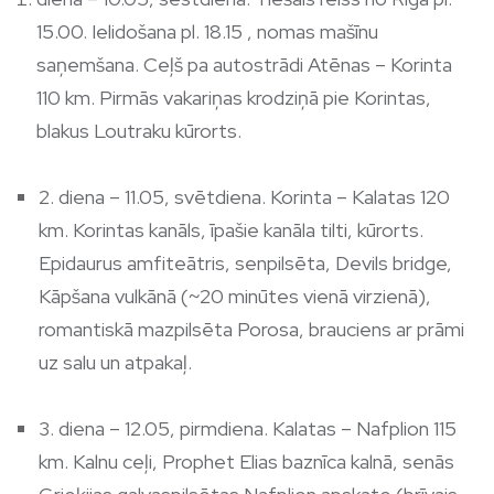
15.00. Ielidošana pl. 18.15 , nomas mašīnu
saņemšana. Ceļš pa autostrādi Atēnas – Korinta
110 km. Pirmās vakariņas krodziņā pie Korintas,
blakus Loutraku kūrorts.
2. diena – 11.05, svētdiena. Korinta – Kalatas 120
km. Korintas kanāls, īpašie kanāla tilti, kūrorts.
Epidaurus amfiteātris, senpilsēta, Devils bridge,
Kāpšana vulkānā (~20 minūtes vienā virzienā),
romantiskā mazpilsēta Porosa, brauciens ar prāmi
uz salu un atpakaļ.
3. diena – 12.05, pirmdiena. Kalatas – Nafplion 115
km. Kalnu ceļi, Prophet Elias baznīca kalnā, senās