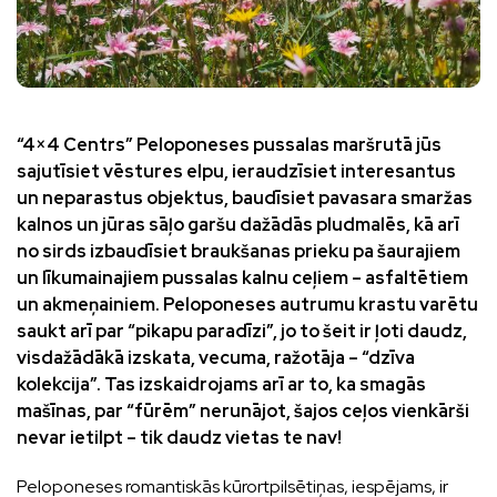
“4×4 Centrs” Peloponeses pussalas maršrutā jūs
sajutīsiet vēstures elpu, ieraudzīsiet interesantus
un neparastus objektus, baudīsiet pavasara smaržas
kalnos un jūras sāļo garšu dažādās pludmalēs, kā arī
no sirds izbaudīsiet braukšanas prieku pa šaurajiem
un līkumainajiem pussalas kalnu ceļiem – asfaltētiem
un akmeņainiem. Peloponeses autrumu krastu varētu
saukt arī par “pikapu paradīzi”, jo to šeit ir ļoti daudz,
visdažādākā izskata, vecuma, ražotāja – “dzīva
kolekcija”. Tas izskaidrojams arī ar to, ka smagās
mašīnas, par “fūrēm” nerunājot, šajos ceļos vienkārši
nevar ietilpt – tik daudz vietas te nav!
Peloponeses romantiskās kūrortpilsētiņas, iespējams, ir