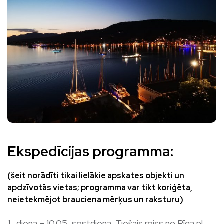
Ekspedīcijas programma:
(šeit norādīti tikai lielākie apskates objekti un
apdzīvotās vietas; programma var tikt koriģēta,
neietekmējot brauciena mērķus un raksturu)
diena – 10.05, sestdiena. Tiešais reiss no Rīga pl.