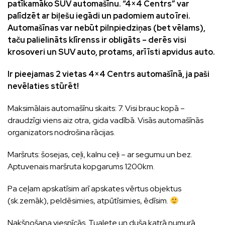
patīkamāko SUV automašīnu.
“4×4 Centrs” var
palīdzēt ar biļešu iegādi un padomiem auto īrei.
Automašīnas var nebūt pilnpiedziņas (bet vēlams),
taču palielināts klīrenss ir obligāts – derēs visi
krosoveri un SUV auto, protams, arī īsti apvidus auto.
Ir pieejamas 2 vietas 4×4 Centrs automašīnā, ja paši
nevēlaties stūrēt!
Maksimālais automašīnu skaits: 7. Visi brauc kopā –
draudzīgi viens aiz otra, gida vadībā. Visās automašīnās
organizators nodrošina rācijas.
Maršruts: šosejas, ceļi, kalnu ceļi – ar segumu un bez.
Aptuvenais maršruta kopgarums 1200km.
Pa ceļam apskatīsim arī apskates vērtus objektus
(sk.zemāk), peldēsimies, atpūtīsimies, ēdīsim.
Nakšņošana viesnīcās. Tualete un duša katrā numurā.