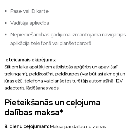
Pase vai ID karte
Vadītāja apliecība
Nepieciešamības gadījumā izmantojama navigācijas
aplikācija telefonā vai planšetdarorā
Ieteicamais ekipējums:
Siltiem laika apstākļiem atbilstošs apģērbs un apavi (arī
trekingam), peldkostīmi, peldkurpes (var būt asi akmeņi un
jūras eži), telefona vai planšetes turētājs automašīnā, 12V
adapteris, lādēšanas vads.
Pieteikšanās un ceļojuma
dalības maksa*
8. dienu ceļojumam:
Maksa par dalību no vienas