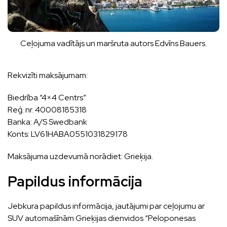
Ceļojuma vadītājs un maršruta autors Edvīns Bauers.
Rekvizīti maksājumam:
Biedrība “4×4 Centrs”
Reģ. nr. 40008185318
Banka: A/S Swedbank
Konts: LV61HABA0551031829178
Maksājuma uzdevumā norādiet: Grieķija.
Papildus informācija
Jebkura papildus informācija, jautājumi par ceļojumu ar
SUV automašīnām Grieķijas dienvidos “Peloponesas