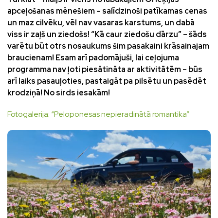
apceļošanas mēnešiem – salīdzinoši patīkamas cenas
un maz cilvēku, vēl nav vasaras karstums, un dabā
viss ir zaļš un ziedošs! “Kā caur ziedošu dārzu” – šāds
varētu būt otrs nosaukums šim pasakaini krāsainajam
braucienam! Esam arī padomājuši, lai ceļojuma
programma nav ļoti piesātināta ar aktivitātēm – būs
arī laiks pasauļoties, pastaigāt pa pilsētu un pasēdēt
krodziņā!
No sirds iesakām!
Fotogalerija:
“Peloponesas nepieradinātā romantika”