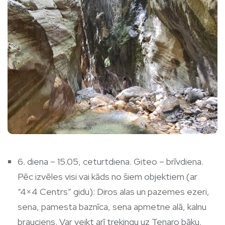
6. diena – 15.05, ceturtdiena. Giteo – brīvdiena.
Pēc izvēles visi vai kāds no šiem objektiem (ar
“4×4 Centrs” gidu): Diros alas un pazemes ezeri,
sena, pamesta baznīca, sena apmetne alā, kalnu
brauciens. Var veikt arī trekingu uz Tenaro bāku.