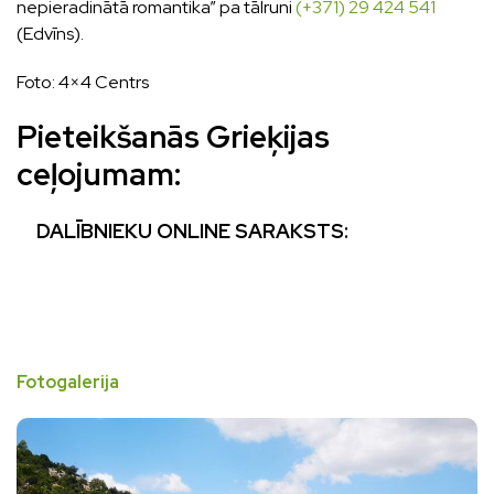
nepieradinātā romantika” pa tālruni
(+371) 29 424 541
(Edvīns).
Foto: 4×4 Centrs
Pieteikšanās Grieķijas
ceļojumam:
DALĪBNIEKU
ONLINE
SARAKSTS:
Fotogalerija