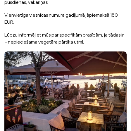
pusdienas, vakariņas.
Vienvietīga viesnīcas numura gadījumā jāpiemaksā 180
EUR.
Lūdzu informējiet mūs par specifikām prasībām, ja tādas ir
– nepieciešama veģetāra pārtika utml.