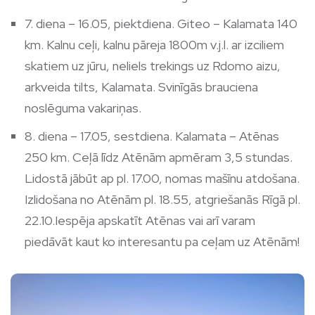
7. diena – 16.05, piektdiena. Giteo – Kalamata 140
km. Kalnu ceļi, kalnu pāreja 1800m v.j.l. ar izciliem
skatiem uz jūru, neliels trekings uz Rdomo aizu,
arkveida tilts, Kalamata. Svinīgās brauciena
noslēguma vakariņas.
8. diena – 17.05, sestdiena. Kalamata – Atēnas
250 km. Ceļā līdz Atēnām apmēram 3,5 stundas.
Lidostā jābūt ap pl. 17.00, nomas mašīnu atdošana.
Izlidošana no Atēnām pl. 18.55, atgriešanās Rīgā pl.
22.10.Iespēja apskatīt Atēnas vai arī varam
piedāvāt kaut ko interesantu pa ceļam uz Atēnām!