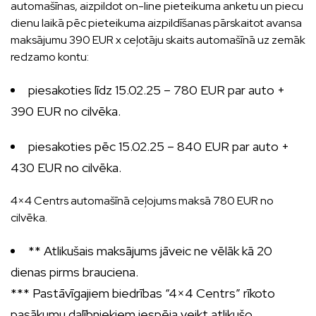
automašīnas, aizpildot on-line pieteikuma anketu un piecu
dienu laikā pēc pieteikuma aizpildīšanas pārskaitot avansa
maksājumu 390 EUR x ceļotāju skaits automašīnā uz zemāk
redzamo kontu:
piesakoties līdz 15.02.25 – 780 EUR par auto +
390 EUR no cilvēka.
piesakoties pēc 15.02.25 – 840 EUR par auto +
430 EUR no cilvēka.
4×4 Centrs automašīnā ceļojums maksā 780 EUR no
cilvēka.
** Atlikušais maksājums jāveic ne vēlāk kā 20
dienas pirms brauciena.
*** Pastāvīgajiem biedrības “4×4 Centrs” rīkoto
pasākumu dalībniekiem iespēja veikt atlikušo