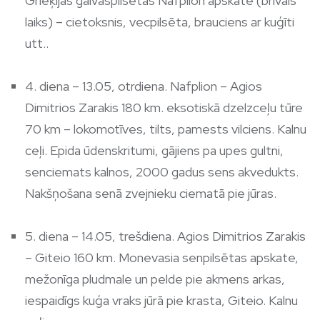
Grieķijas galvaspilsētas Nafplion apskate (brīvais
laiks) – cietoksnis, vecpilsēta, brauciens ar kuģīti
utt..
4. diena – 13.05, otrdiena. Nafplion – Agios
Dimitrios Zarakis 180 km. eksotiskā dzelzceļu tūre
70 km – lokomotīves, tilts, pamests vilciens. Kalnu
ceļi. Epida ūdenskritumi, gājiens pa upes gultni,
senciemats kalnos, 2000 gadus sens akvedukts.
Nakšņošana senā zvejnieku ciematā pie jūras.
5. diena – 14.05, trešdiena. Agios Dimitrios Zarakis
– Giteio 160 km. Monevasia senpilsētas apskate,
mežonīga pludmale un pelde pie akmens arkas,
iespaidīgs kuģa vraks jūrā pie krasta, Giteio. Kalnu