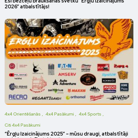
Esi bezceļu braukšanas svētku “Ērgļu Izaicinājums
2026” atbalstītājs!
4x4 Orientēšanās
4x4 Pasākumi
4x4 Sports
Citi 4x4 Pasākumi
“Ērgļu Izaicinājums 2025” – mūsu draugi, atbalstītāji