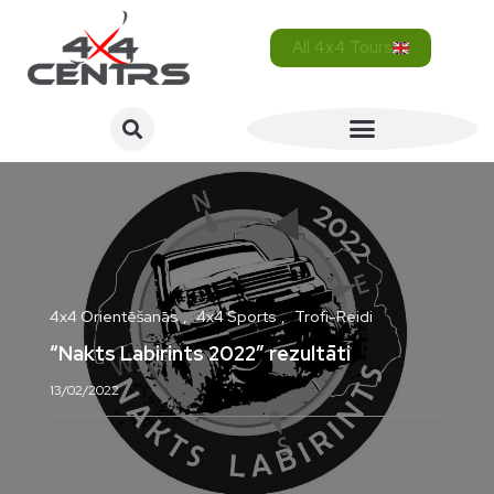
All 4x4 Tours
4x4 Orientēšanās
4x4 Sports
Trofi-Reidi
“Nakts Labirints 2022” rezultāti
13/02/2022