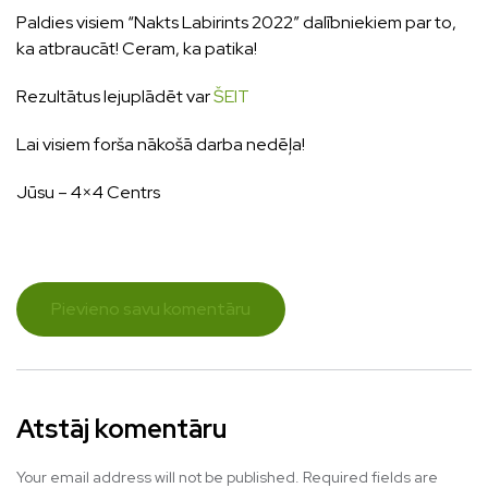
Paldies visiem “Nakts Labirints 2022” dalībniekiem par to,
ka atbraucāt! Ceram, ka patika!
Rezultātus lejuplādēt var
ŠEIT
Lai visiem forša nākošā darba nedēļa!
Jūsu – 4×4 Centrs
Pievieno savu komentāru
Atstāj komentāru
Your email address will not be published.
Required fields are