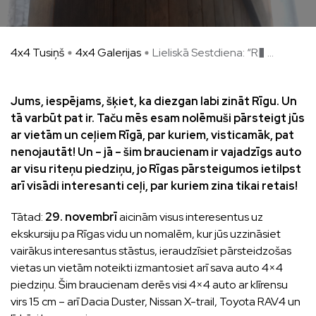
4x4 Tusiņš
4x4 Galerijas
Lieliskā Sestdiena: “R� ...
Jums, iespējams, šķiet, ka diezgan labi zināt Rīgu. Un
tā varbūt pat ir. Taču mēs esam nolēmuši pārsteigt jūs
ar vietām un ceļiem Rīgā, par kuriem, visticamāk, pat
nenojautāt! Un – jā – šim braucienam ir vajadzīgs auto
ar visu riteņu piedziņu, jo Rīgas pārsteigumos ietilpst
arī visādi interesanti ceļi, par kuriem zina tikai retais!
Tātad:
29. novembrī
aicinām visus interesentus uz
ekskursiju pa Rīgas vidu un nomalēm, kur jūs uzzināsiet
vairākus interesantus stāstus, ieraudzīsiet pārsteidzošas
vietas un vietām noteikti izmantosiet arī sava auto 4×4
piedziņu. Šim braucienam derēs visi 4×4 auto ar klīrensu
virs 15 cm – arī Dacia Duster, Nissan X-trail, Toyota RAV4 un