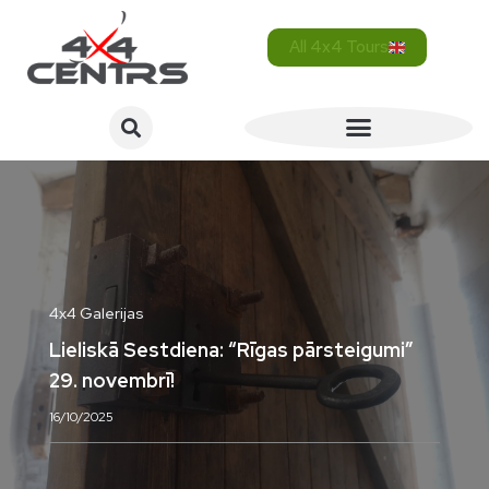
All 4x4 Tours
4x4 Galerijas
Lieliskā Sestdiena: “Rīgas pārsteigumi”
29. novembrī!
16/10/2025