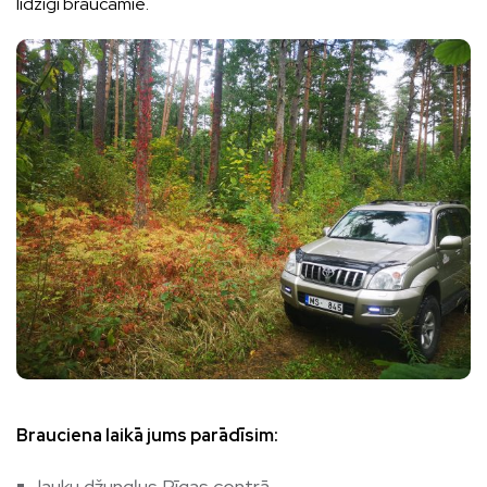
līdzīgi braucamie.
Brauciena laikā jums parādīsim:
lauku džungļus Rīgas centrā