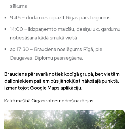
sākums
9.45 – dodamies iepazīt Rīgas pārsteigumus.
14:00 – līdzpaņemto maizīšu, desiņu u.c. gardumu
notiesāšana kādā smukā vietā
ap 17:30 – Brauciena noslēgums Rīgā, pie
Daugavas. Diplomu pasniegšana.
Brauciens pārsvarā notiek kopīgā grupā, bet vietām
dalībniekiem pašiem būs jānokļūst nākošajā punktā,
izmantojot Google Maps aplikāciju.
Katrā mašīnā Organizators nodrošina rācijas.