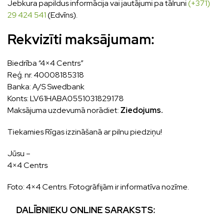
Jebkura papildus informācija vai jautājumi pa tālruni
(+371)
29 424 541
(Edvīns).
Rekvizīti maksājumam:
Biedrība “4×4 Centrs”
Reģ. nr. 40008185318
Banka: A/S Swedbank
Konts: LV61HABA0551031829178
Maksājuma uzdevumā norādiet:
Ziedojums.
Tiekamies Rīgas izzināšanā ar pilnu piedziņu!
Jūsu –
4×4 Centrs
Foto: 4×4 Centrs. Fotogrāfijām ir informatīva nozīme.
DALĪBNIEKU
ONLINE
SARAKSTS: