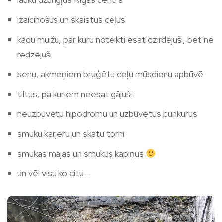
izaicinošus un skaistus ceļus
kādu muižu, par kuru noteikti esat dzirdējuši, bet ne
redzējuši
senu, akmeņiem bruģētu ceļu mūsdienu apbūvē
tiltus, pa kuriem neesat gājuši
neuzbūvētu hipodromu un uzbūvētus bunkurus
smuku karjeru un skatu torni
smukas mājas un smukus kapiņus
un vēl visu ko citu….