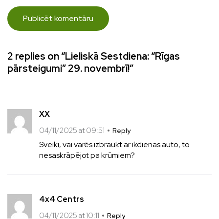
2 replies on “Lieliskā Sestdiena: “Rīgas
pārsteigumi” 29. novembrī!”
XX
04/11/2025 at 09:51
Reply
Sveiki, vai varēs izbraukt ar ikdienas auto, to
nesaskrāpējot pa krūmiem?
4x4 Centrs
04/11/2025 at 10:11
Reply