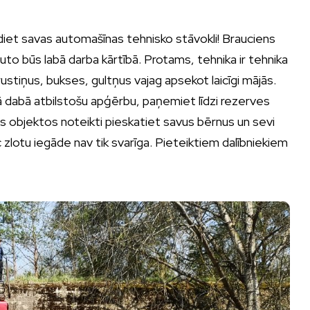
diet savas automašīnas tehnisko stāvokli! Brauciens
 auto būs labā darba kārtībā. Protams, tehnika ir tehnika
rustiņus, bukses, gultņus vajag apsekot laicīgi mājās.
īvā dabā atbilstošu apģērbu, paņemiet līdzi rezerves
es objektos noteikti pieskatiet savus bērnus un sevi
c zlotu iegāde nav tik svarīga. Pieteiktiem dalībniekiem