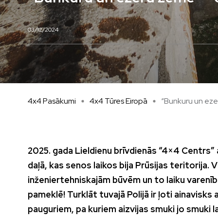
03/12/2024
4x4 Pasākumi
4x4 Tūres Eiropā
“Bunkuru un eze
2025. gada Lieldienu brīvdienās “4×4 Centrs” a
daļā, kas senos laikos bija Prūsijas teritorija.
inženiertehniskajām būvēm un to laiku varenīb
pameklē! Turklāt tuvajā Polijā ir ļoti ainavis
pauguriem, pa kuriem aizvijas smuki jo smuki la