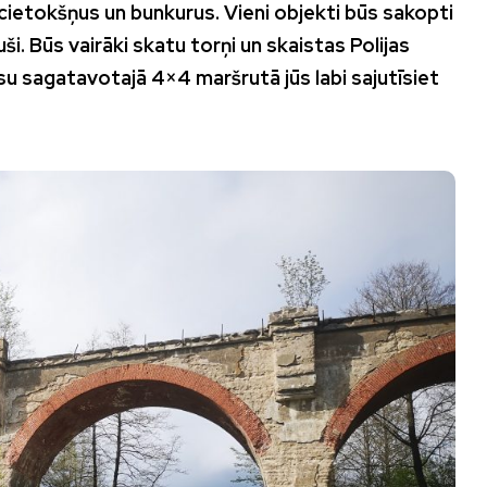
, cietokšņus un bunkurus. Vieni objekti būs sakopti
ši. Būs vairāki skatu torņi un skaistas Polijas
su sagatavotajā 4×4 maršrutā
jūs labi sajutīsiet