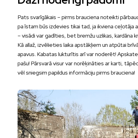
Pats svarīgākais – pirms brauciena noteikti pārbau
pa īstam būs izdevies tikai tad, ja ikviena ceļotāja
– visādi var gadīties, bet bremžu uzlikas, kardāna k
Kā allaž, izvēlieties laika apstākļiem un atpūtai br
apavus. Kabatas lukturītis arī var noderēt! Apskat
pašu! Pārsvarā visur var norēķināties ar karti, tāpē
vēl sniegsim papildus informāciju pirms brauciena!