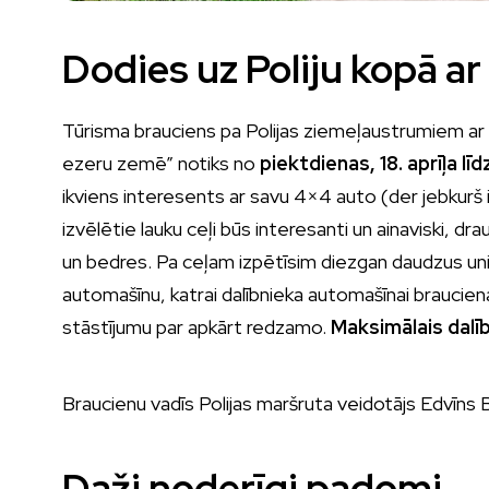
Dodies uz Poliju kopā a
Tūrisma brauciens pa Polijas ziemeļaustrumiem a
ezeru zemē” notiks no
piektdienas, 18. aprīļa līd
ikviens interesents ar savu 4×4 auto (der jebkurš 
izvēlētie lauku ceļi būs interesanti un ainaviski, dr
un bedres. Pa ceļam izpētīsim diezgan daudzus uni
automašīnu, katrai dalībnieka automašīnai brauciena
stāstījumu par apkārt redzamo.
Maksimālais dalī
Braucienu vadīs Polijas maršruta veidotājs Edvīns
Daži noderīgi padomi