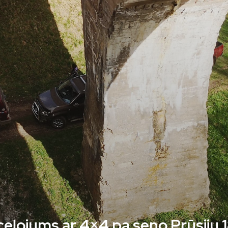
ļojums ar 4×4 pa seno Prūsiju 18