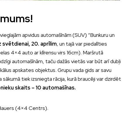
r mums!
r vieglajām apvidus automašīnām (SUV) “Bunkuru un
z svētdienai, 20. aprīlim
, un tajā var piedalīties
ielas 4×4 auto ar klīrensu virs 16cm). Maršrutā
audzīgi automašīnām, taču dažās vietās var būt arī dubļi
kālus apskates objektus. Grupu vada gids ar savu
 sākumā tiek izsniegta rācija, kurā braucēji var dzirdēt
bnieku skaits – 10 automašīnas.
 Bauers (4×4 Centrs).