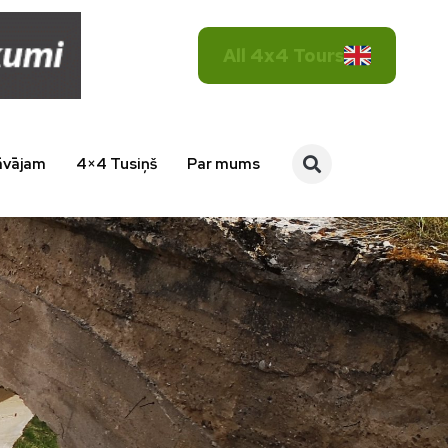
All 4x4 Tours
āvājam
4×4 Tusiņš
Par mums