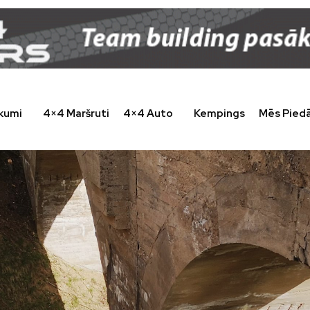
kumi
4×4 Maršruti
4×4 Auto
Kempings
Mēs Pied