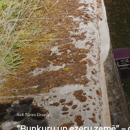
4x4 Tūres Eiropā
“Bunkuru un ezeru zemē” – ce