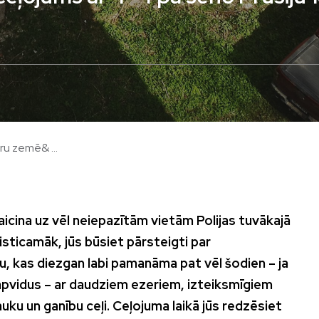
ru zemē& ...
icina uz vēl neiepazītām vietām Polijas tuvākajā
 Visticamāk, jūs būsiet pārsteigti par
u, kas diezgan labi pamanāma pat vēl šodien – ja
ks apvidus – ar daudziem ezeriem, izteiksmīgiem
uku un ganību ceļi. Ceļojuma laikā jūs redzēsiet