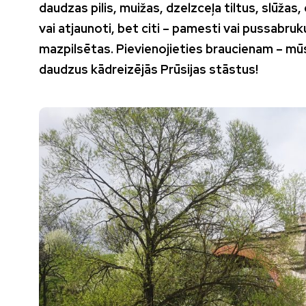
daudzas pilis, muižas, dzelzceļa tiltus, slūžas
vai atjaunoti, bet citi – pamesti vai pussabruku
mazpilsētas. Pievienojieties braucienam – m
ū
daudzus kādreizējās Prūsijas stāstus!