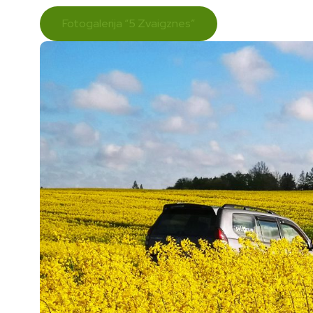
Fotogalerija “5 Zvaigznes”