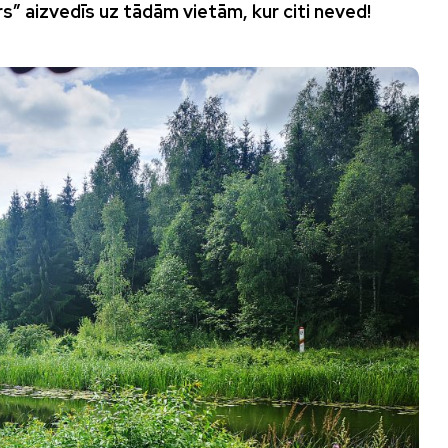
rs” aizvedīs uz tādām vietām, kur citi neved!