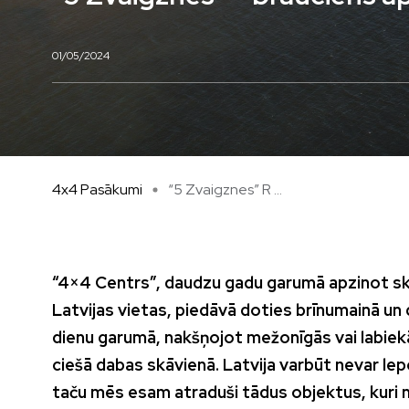
01/05/2024
4x4 Pasākumi
“5 Zvaigznes” R ...
“4×4 Centrs”, daudzu gadu garumā apzinot sk
Latvijas vietas, piedāvā doties brīnumainā un
dienu garumā, nakšņojot mežonīgās vai labie
ciešā dabas skāvienā. Latvija varbūt nevar le
taču mēs esam atraduši tādus objektus, kuri 