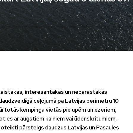
aistākās, interesantākās un neparastākās
 daudzveidīgā ceļojumā pa Latvijas perimetru 10
kārtotās kempinga vietās pie upēm un ezeriem,
poties ar augstiem kalniem vai ūdenskritumiem,
noteikti pārsteigs daudzus Latvijas un Pasaules