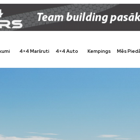
kumi
4×4 Maršruti
4×4 Auto
Kempings
Mēs Pied