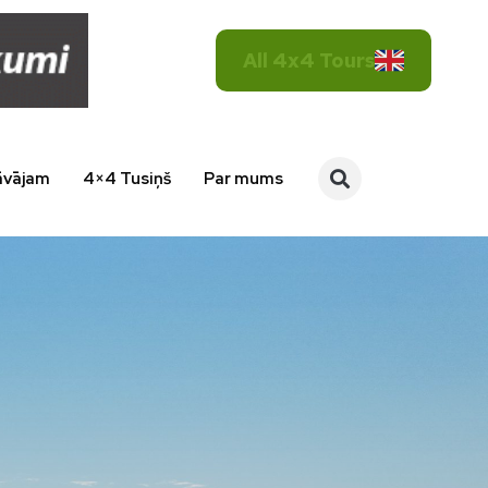
All 4x4 Tours
āvājam
4×4 Tusiņš
Par mums