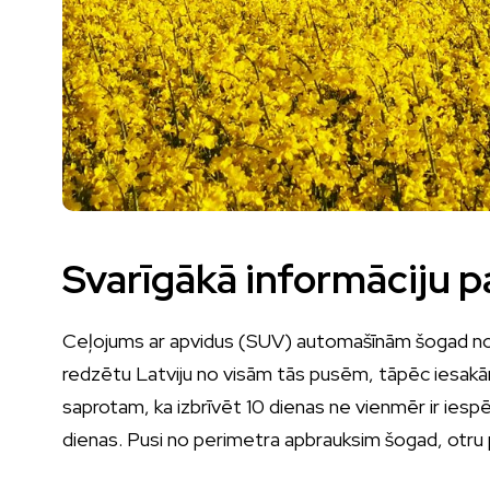
Svarīgākā informāciju p
Ceļojums ar apvidus (SUV) automašīnām šogad notie
redzētu Latviju no visām tās pusēm, tāpēc iesakām
saprotam, ka izbrīvēt 10 dienas ne vienmēr ir iespē
dienas. Pusi no perimetra apbrauksim šogad, otru