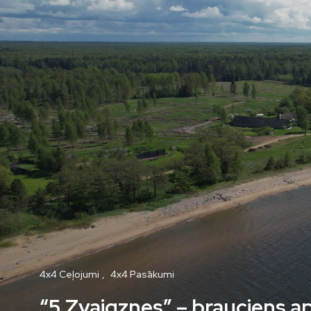
4x4 Ceļojumi
4x4 Pasākumi
“5 Zvaigznes” – brauciens ap