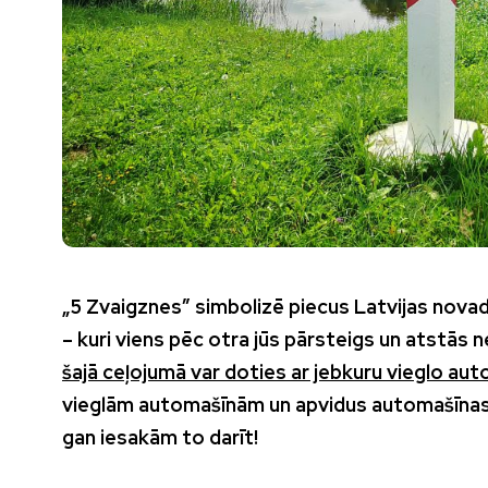
„5 Zvaigznes” simbolizē piecus Latvijas nova
– kuri viens pēc otra jūs pārsteigs un atstās
šajā ceļojumā var doties ar jebkuru vieglo aut
vieglām automašīnām un apvidus automašīnas (
gan iesakām to darīt!