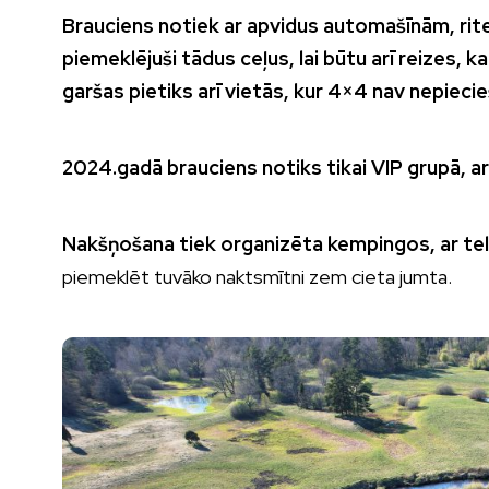
Brauciens notiek ar apvidus automašīnām, rit
piemeklējuši tādus ceļus, lai būtu arī reizes, k
garšas pietiks arī vietās, kur 4×4 nav nepieci
2024.gadā brauciens notiks tikai VIP grupā, a
Nakšņošana tiek organizēta kempingos, ar te
piemeklēt tuvāko naktsmītni zem cieta jumta.