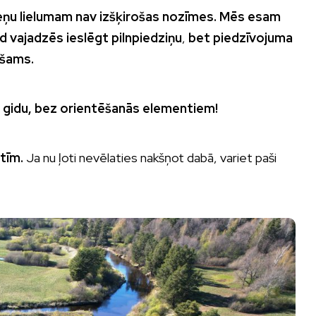
eņu lielumam nav izšķirošas nozīmes. Mēs esam
ad vajadzēs ieslēgt pilnpiedziņu
,
bet piedzīvojuma
ešams.
r gidu, bez orientēšanās elementiem!
ltīm.
Ja nu ļoti nevēlaties nakšņot dabā, variet paši