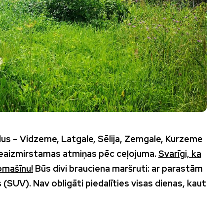
dus – Vidzeme, Latgale, Sēlija, Zemgale, Kurzeme
 neaizmirstamas atmiņas pēc ceļojuma.
Svarīgi, ka
omašīnu!
Būs divi brauciena maršruti: ar parastām
SUV). Nav obligāti piedalīties visas dienas, kaut