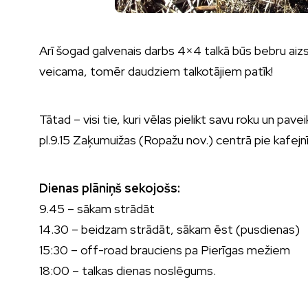
Arī šogad galvenais darbs 4×4 talkā būs bebru aizsp
veicama, tomēr daudziem talkotājiem patīk!
Tātad – visi tie, kuri vēlas pielikt savu roku un pav
pl.9.15 Zaķumuižas (Ropažu nov.) centrā pie kafejn
Dienas plāniņš sekojošs:
9.45 – sākam strādāt
14.30 – beidzam strādāt, sākam ēst (pusdienas)
15:30 – off-road brauciens pa Pierīgas mežiem
18:00 – talkas dienas noslēgums.