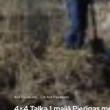
4x4 Pasākumi
Citi 4x4 Pasākumi
4×4 Talka 1.maijā Pierīgas m