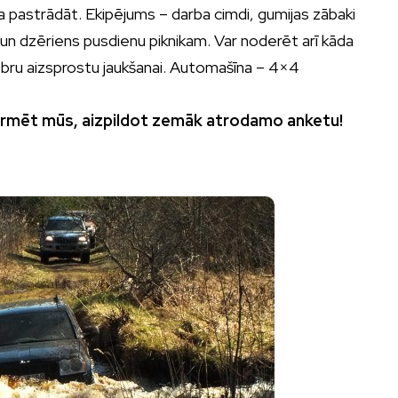
šana pastrādāt. Ekipējums – darba cimdi, gumijas zābaki
 un dzēriens pusdienu piknikam. Var noderēt arī kāda
u bebru aizsprostu jaukšanai. Automašīna – 4×4
nformēt mūs, aizpildot zemāk atrodamo anketu!