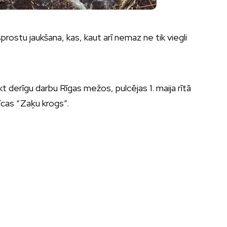
rostu jaukšana, kas, kaut arī nemaz ne tik viegli
eikt derīgu darbu Rīgas mežos, pulcējas 1. maija rītā
īcas “Zaķu krogs”.