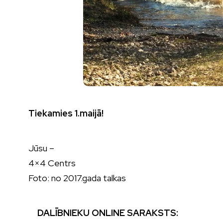
Tiekamies 1.maijā!
Jūsu –
4×4 Centrs
Foto: no 2017.gada talkas
DALĪBNIEKU
ONLINE
SARAKSTS: