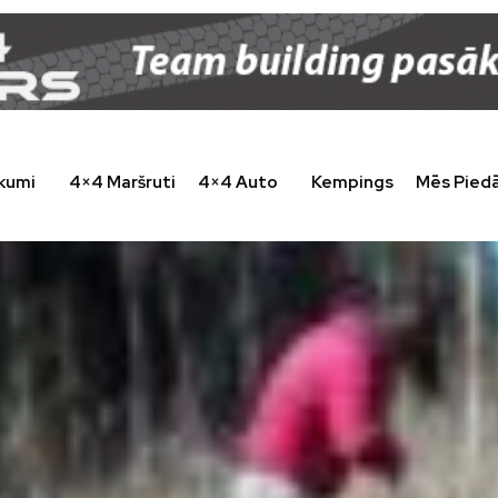
kumi
4×4 Maršruti
4×4 Auto
Kempings
Mēs Pied