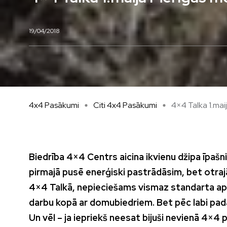
19/04/2018
4x4 Pasākumi
Citi 4x4 Pasākumi
4×4 Talka 1.maijā 
Biedrība 4×4 Centrs aicina ikvienu džipa īpašni
pirmajā pusē enerģiski pastrādāsim, bet otrajā
4×4 Talkā, nepieciešams vismaz standarta apr
darbu kopā ar domubiedriem. Bet pēc labi pada
Un vēl – ja iepriekš neesat bijuši nevienā 4×4 p