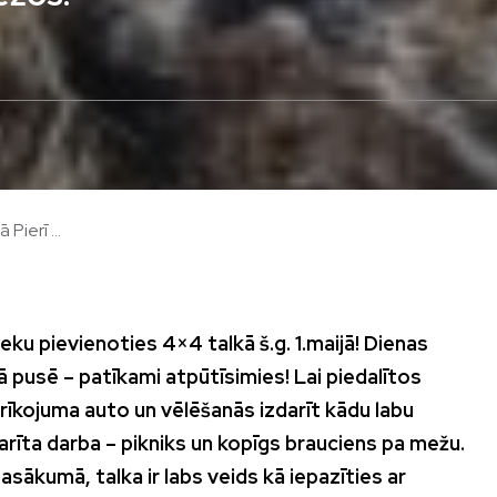
Pierī ...
eku pievienoties 4×4 talkā š.g. 1.maijā! Dienas
 pusē – patīkami atpūtīsimies! Lai piedalītos
īkojuma auto un vēlēšanās izdarīt kādu labu
rīta darba – pikniks un kopīgs brauciens pa mežu.
asākumā, talka ir labs veids kā iepazīties ar