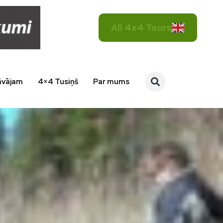
All 4x4 Tours
āvājam
4×4 Tusiņš
Par mums