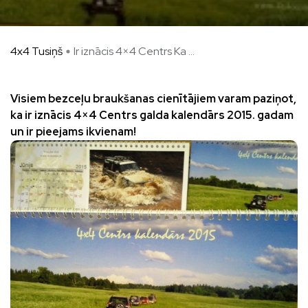
4x4 Tusiņš
Ir iznācis 4×4 Centrs Ka ...
Visiem bezceļu braukšanas cienītājiem varam paziņot,
ka ir iznācis 4×4 Centrs galda kalendārs 2015. gadam
un ir pieejams ikvienam!