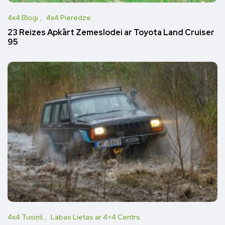
4x4 Blogi
4x4 Pieredze
23 Reizes Apkārt Zemeslodei ar Toyota Land Cruiser
95
4x4 Tusiņš
Labas Lietas ar 4×4 Centrs