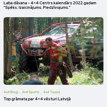
Laba dāvana – 4×4 Centrs kalendārs 2022.gadam
“Spēks. Izaicinājums. Piedzīvojums.”
4x4 Blogi
4x4 Sports
4x4 Tusiņš
Top grāmata par 4×4 vēsturi Latvijā