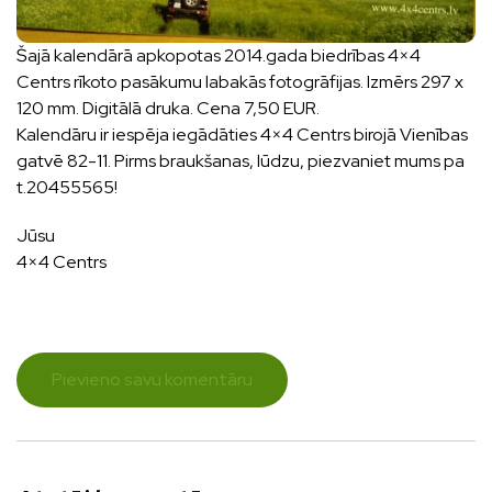
Šajā kalendārā apkopotas 2014.gada biedrības 4×4
Centrs rīkoto pasākumu labakās fotogrāfijas. Izmērs 297 x
120 mm. Digitālā druka. Cena 7,50 EUR.
Kalendāru ir iespēja iegādāties 4×4 Centrs birojā Vienības
gatvē 82-11. Pirms braukšanas, lūdzu, piezvaniet mums pa
t.20455565!
Jūsu
4×4 Centrs
Pievieno savu komentāru