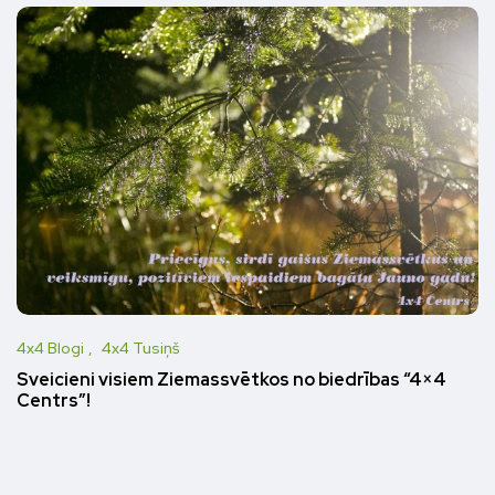
4x4 Blogi
4x4 Tusiņš
Sveicieni visiem Ziemassvētkos no biedrības “4×4
Centrs”!