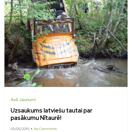
4x4 Jaunumi
Uzsaukums latviešu tautai par
pasākumu Nītaurē!
05/05/2010
No Comments