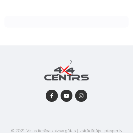
© 2021. Visas tiesības aizsargātas | Izstrādātājs - piksper.lv